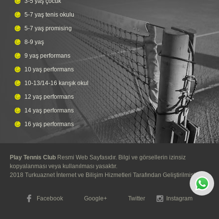
3-5 yaş çocuk
5-7 yaş tenis okulu
5-7 yaş promising
8-9 yaş
9 yaş performans
10 yaş performans
10-13/14-16 karışık okul
12 yaş performans
14 yaş performans
16 yaş performans
Play Tennis Club
Resmi Web Sayfasıdır. Bilgi ve görsellerin izinsiz
kopyalanması veya kullanılması yasaktır.
2018
Turkuaznet İnternet ve Bilişim Hizmetleri
Tarafından Geliştirilmiştir.
Facebook
Google+
Twitter
Instagram