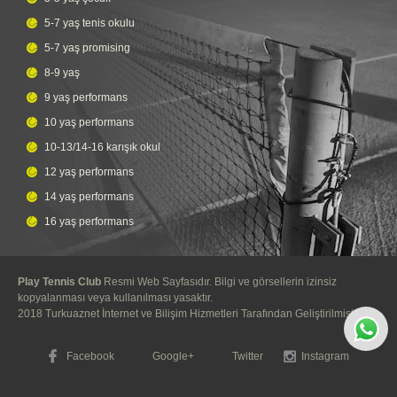
5-7 yaş tenis okulu
5-7 yaş promising
8-9 yaş
9 yaş performans
10 yaş performans
10-13/14-16 karışık okul
12 yaş performans
14 yaş performans
16 yaş performans
Play Tennis Club
Resmi Web Sayfasıdır. Bilgi ve görsellerin izinsiz
kopyalanması veya kullanılması yasaktır.
2018
Turkuaznet İnternet ve Bilişim Hizmetleri
Tarafından Geliştirilmiştir.
Facebook
Google+
Twitter
Instagram