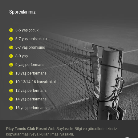
Sporcularımız
3-5 yaş çocuk
5-7 yaş tenis okulu
5-7 yaş promising
8-9 yaş
9 yaş performans
10 yaş performans
10-13/14-16 karışık okul
12 yaş performans
14 yaş performans
16 yaş performans
Play Tennis Club
Resmi Web Sayfasıdır. Bilgi ve görsellerin izinsiz
kopyalanması veya kullanılması yasaktır.