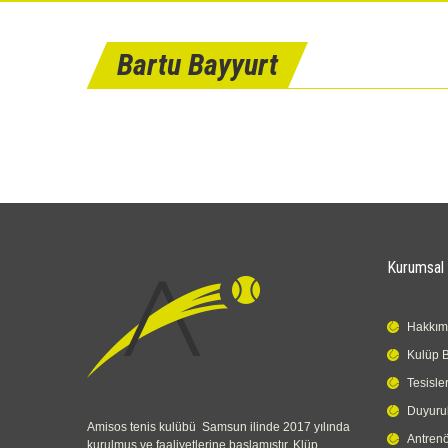
Bartu Bayyurt
Kurumsal
Hakkım
Kulüp 
Tesisle
Duyuru
Amisos tenis kulübü Samsun ilinde 2017 yılında
Antrenö
kurulmuş ve faaliyetlerine başlamıştır. Klüp